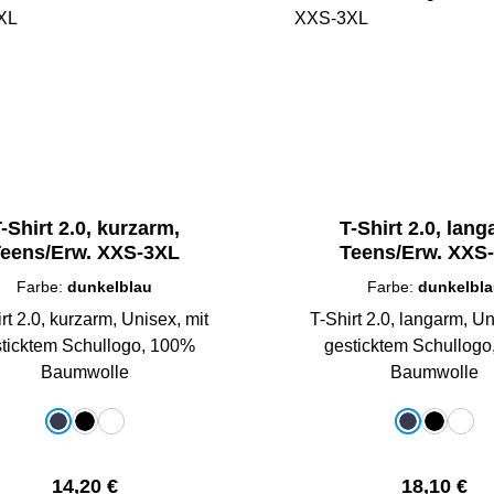
-Shirt 2.0, kurzarm,
T-Shirt 2.0, lang
eens/Erw. XXS-3XL
Teens/Erw. XXS
Farbe:
dunkelblau
Farbe:
dunkelbl
rt 2.0, kurzarm, Unisex, mit
T-Shirt 2.0, langarm, Un
ticktem Schullogo, 100%
gesticktem Schullog
Baumwolle
Baumwolle
auswählen
auswählen
e
Farbe
dunkelblau
schwarz
weiß
dunkelblau
schwarz
weiß
Regulärer Preis:
Regulärer 
14,20 €
18,10 €