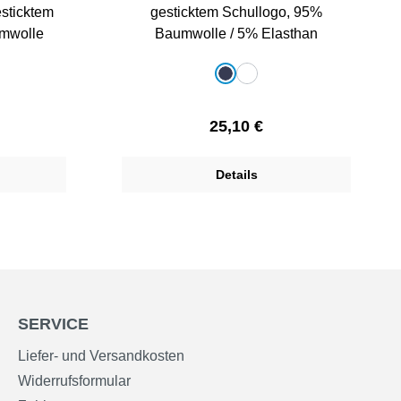
sticktem
gesticktem Schullogo, 95%
mwolle
Baumwolle / 5% Elasthan
auswählen
Farbe
dunkelblau
weiß
Preis:
Regulärer Preis:
25,10 €
Details
SERVICE
Liefer- und Versandkosten
Widerrufsformular