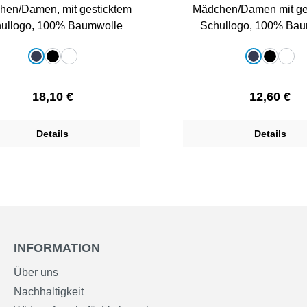
hen/Damen, mit gesticktem
Mädchen/Damen mit ge
ullogo, 100% Baumwolle
Schullogo, 100% Bau
auswählen
auswählen
e
Farbe
dunkelblau
schwarz
weiß
dunkelblau
schwarz
weiß
Regulärer Preis:
Regulärer 
18,10 €
12,60 €
Details
Details
INFORMATION
Über uns
Nachhaltigkeit