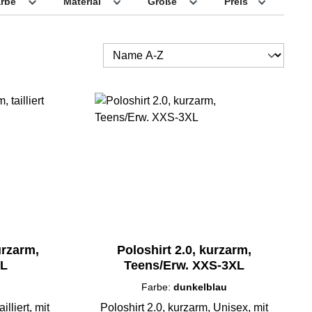
arbe
Material
Größe
Preis
urzarm,
Poloshirt 2.0, kurzarm,
XL
Teens/Erw. XXS-3XL
Farbe:
dunkelblau
illiert, mit
Poloshirt 2.0, kurzarm, Unisex, mit