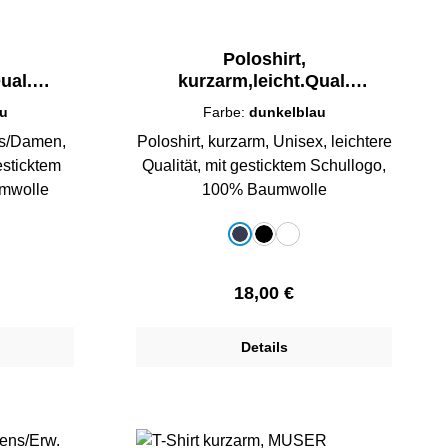
Poloshirt,
ual.
kurzarm,leicht.Qual.
-XXL
Unisex/Teens S-3XL
au
Farbe:
dunkelblau
ns/Damen,
Poloshirt, kurzarm, Unisex, leichtere
gesticktem
Qualität, mit gesticktem Schullogo,
 Baumwolle
100% Baumwolle
auswählen
Farbe
dunkelblau
schwarz
weiß
Preis:
Regulärer Preis:
18,00 €
Details