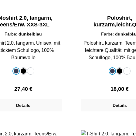
loshirt 2.0, langarm,
Poloshirt,
eens/Erw. XXS-3XL
kurzarm,leicht.Q
Girls/Teens XS
Farbe:
dunkelblau
Farbe:
dunkelbl
irt 2.0, langarm, Unisex, mit
Poloshirt, kurzarm, Tee
ticktem Schullogo, 100%
leichtere Qualität, mit 
Baumwolle
Schullogo, 100%
auswählen
auswählen
e
Farbe
dunkelblau
schwarz
weiß
dunkelblau
schwarz
weiß
Regulärer Preis:
Regulärer 
27,40 €
18,00 €
Details
Details