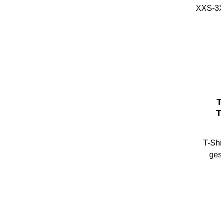
T
T
T-Shi
ges
Farb