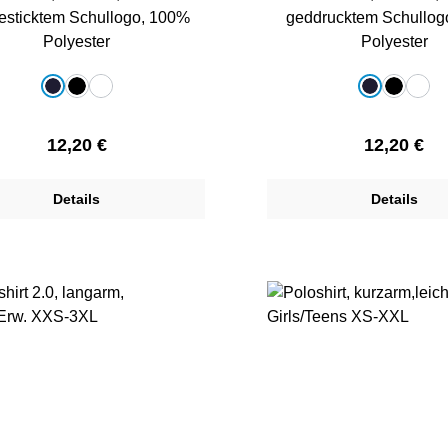
gesticktem Schullogo, 100%
geddrucktem Schullog
Polyester
Polyester
auswählen
auswählen
e
Farbe
marine
schwarz
weiß
marine
schwarz
weiß
Regulärer Preis:
Regulärer 
12,20 €
12,20 €
Details
Details