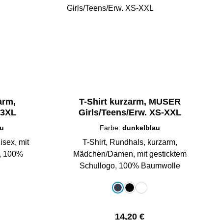
arm,
T-Shirt kurzarm, MUSER
-3XL
Girls/Teens/Erw. XS-XXL
au
Farbe:
dunkelblau
isex, mit
T-Shirt, Rundhals, kurzarm,
o, 100%
Mädchen/Damen, mit gesticktem
Schullogo, 100% Baumwolle
auswählen
Farbe
dunkelblau
schwarz
weiß
Preis:
Regulärer Preis:
14,20 €