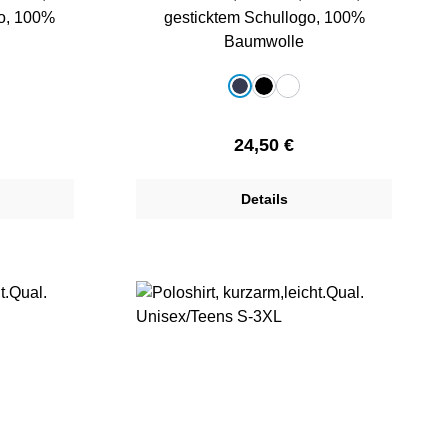
o, 100%
gesticktem Schullogo, 100%
Baumwolle
auswählen
Farbe
dunkelblau
schwarz
weiß
Preis:
Regulärer Preis:
24,50 €
Details