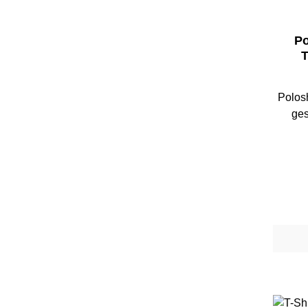
Po
T
Polosh
ges
Farb