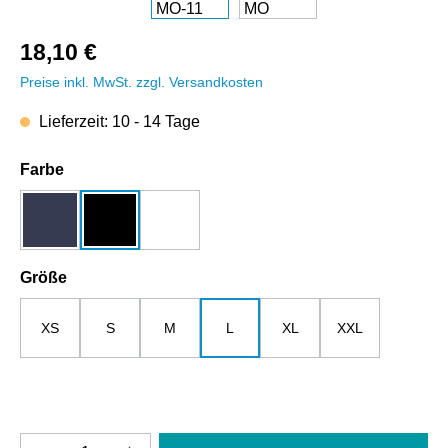
18,10 €
Preise inkl. MwSt. zzgl. Versandkosten
Lieferzeit: 10 - 14 Tage
auswählen
Farbe
dunkelblau
schwarz
weiß
auswählen
Größe
XS
S
M
L
XL
XXL
Produkt Anzahl: Gib den gewünschten Wert e