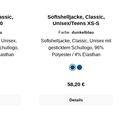
assic,
Softshelljacke, Classic,
60
Unisex/Teens XS-S
au
Farbe:
dunkelblau
, Unisex,
Softshelljacke, Classic, Unisex mit
chullogo,
gesticktem Schullogo, 96%
lasthan
Polyester / 4% Elasthan
auswählen
Farbe
u
lau
dunkelblau
royalblau
Preis:
Regulärer Preis:
58,20 €
Details