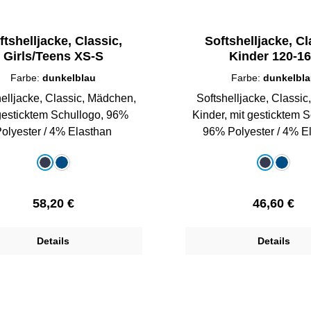
ftshelljacke, Classic,
Softshelljacke, Cl
Girls/Teens XS-S
Kinder 120-1
Farbe:
dunkelblau
Farbe:
dunkelbl
helljacke, Classic, Mädchen,
Softshelljacke, Classic
gesticktem Schullogo, 96%
Kinder, mit gesticktem S
olyester / 4% Elasthan
96% Polyester / 4% E
auswählen
auswählen
e
Farbe
dunkelblau
royalblau
dunkelbla
royalb
Regulärer Preis:
Regulärer 
58,20 €
46,60 €
Details
Details