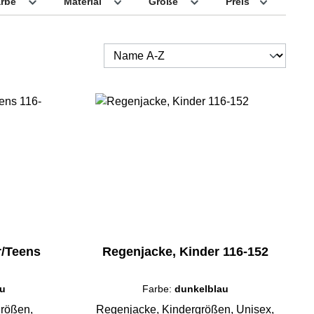
arbe
Material
Größe
Preis
r/Teens
Regenjacke, Kinder 116-152
au
Farbe:
dunkelblau
größen,
Regenjacke, Kindergrößen, Unisex,