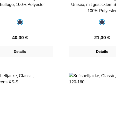
Schullogo, 100% Polyester
Unisex, mit gesticktem 
100% Polyeste
auswählen
auswählen
e
Farbe
dunkelblau
dunkelb
Regulärer Preis:
Regulärer 
40,30 €
21,30 €
Details
Details