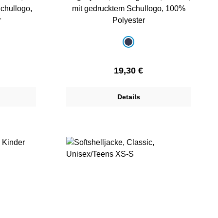
Schullogo,
mit gedrucktem Schullogo, 100%
r
Polyester
auswählen
Farbe
lau
dunkelblau
Preis:
Regulärer Preis:
19,30 €
Details