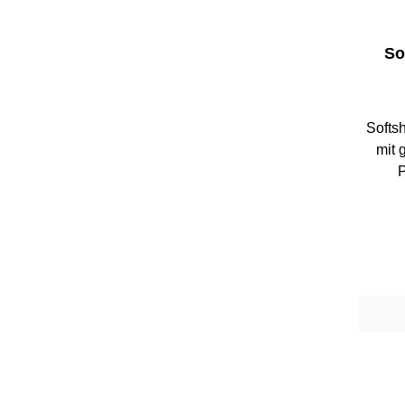
So
Softs
mit 
P
Farb