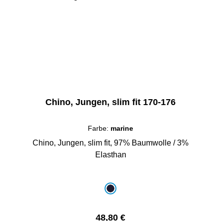
Chino, Jungen, slim fit 170-176
Farbe:
marine
Chino, Jungen, slim fit, 97% Baumwolle / 3%
Elasthan
auswählen
Farbe
marine
Regulärer Preis:
48,80 €