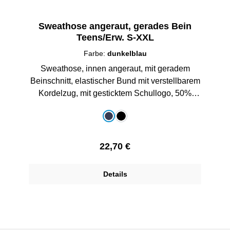
Sweathose angeraut, gerades Bein
Teens/Erw. S-XXL
Farbe:
dunkelblau
Sweathose, innen angeraut, mit geradem
Beinschnitt, elastischer Bund mit verstellbarem
Kordelzug, mit gesticktem Schullogo, 50%
Baumwolle/50%Polyester
auswählen
Farbe
dunkelblau
schwarz
Regulärer Preis:
22,70 €
Details