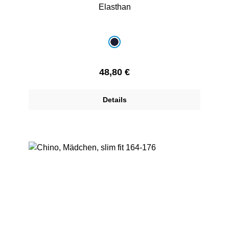
Elasthan
auswählen
Farbe
marine
Regulärer Preis:
48,80 €
Details