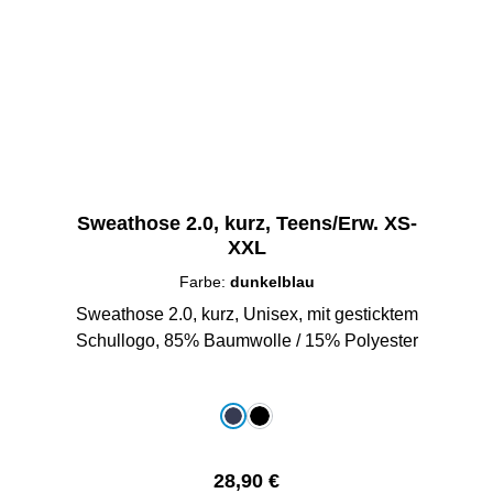
Sweathose 2.0, kurz, Teens/Erw. XS-
XXL
Farbe:
dunkelblau
Sweathose 2.0, kurz, Unisex, mit gesticktem
Schullogo, 85% Baumwolle / 15% Polyester
auswählen
Farbe
dunkelblau
schwarz
Regulärer Preis:
28,90 €