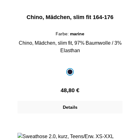
Chino, Mädchen, slim fit 164-176
Farbe:
marine
Chino, Mädchen, slim fit, 97% Baumwolle / 3%
Elasthan
auswählen
Farbe
marine
Regulärer Preis:
48,80 €
Details