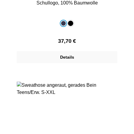
Schullogo, 100% Baumwolle
auswählen
Farbe
dunkelblau
schwarz
Regulärer Preis:
37,70 €
Details