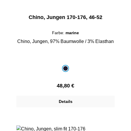
Chino, Jungen 170-176, 46-52
Farbe:
marine
Chino, Jungen, 97% Baumwolle / 3% Elasthan
auswählen
Farbe
marine
Regulärer Preis:
48,80 €
Details