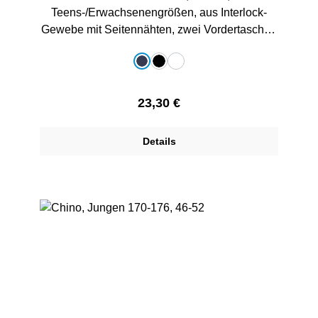
Teens-/Erwachsenengrößen, aus Interlock-
Gewebe mit Seitennähten, zwei Vordertaschen
und elastischer Kordelzug in der Taille, mit
auswählen
Farbe
gedrucktem Schullogo, 100% Polyester
dunkelblau
schwarz
weiß
Regulärer Preis:
23,30 €
Details