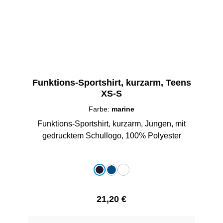
Funktions-Sportshirt, kurzarm, Teens
XS-S
Farbe:
marine
Funktions-Sportshirt, kurzarm, Jungen, mit
gedrucktem Schullogo, 100% Polyester
auswählen
Farbe
marine
royalblau
weiß
Regulärer Preis:
21,20 €