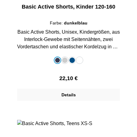
Basic Active Shorts, Kinder 120-160
Farbe:
dunkelblau
Basic Active Shorts, Unisex, Kindergrößen, aus
Interlock-Gewebe mit Seitennähten, zwei
Vordertaschen und elastischer Kordelzug in der
Taille, mit gedrucktem Schullogo, 100%
auswählen
Farbe
Polyester.
dunkelblau
grau-melange
royalblau
weiß
Regulärer Preis:
22,10 €
Details