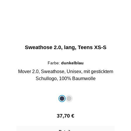
Sweathose 2.0, lang, Teens XS-S
Farbe:
dunkelblau
Mover 2.0, Sweathose, Unisex, mit gesticktem
Schullogo, 100% Baumwolle
auswählen
Farbe
dunkelblau
grau-melange
Regulärer Preis:
37,70 €