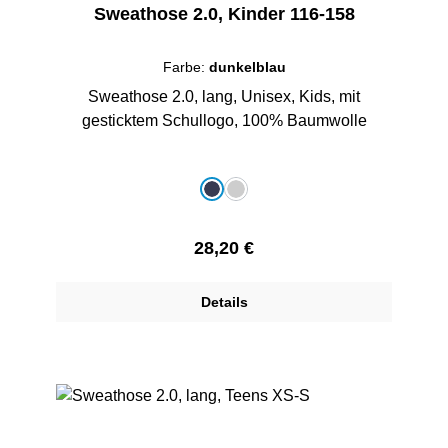
Sweathose 2.0, Kinder 116-158
Farbe:
dunkelblau
Sweathose 2.0, lang, Unisex, Kids, mit
gesticktem Schullogo, 100% Baumwolle
auswählen
Farbe
dunkelblau
grau-melange
Regulärer Preis:
28,20 €
Details