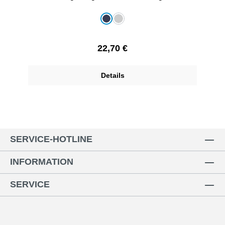
Baumwolle/50%Polyester
auswählen
Farbe
dunkelblau
grau-melange
Regulärer Preis:
22,70 €
Details
SERVICE-HOTLINE
INFORMATION
SERVICE