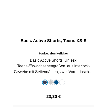
Basic Active Shorts, Teens XS-S
Farbe:
dunkelblau
Basic Active Shorts, Unisex,
Teens-/Erwachsenengrößen, aus Interlock-
Gewebe mit Seitennähten, zwei Vordertaschen
und elastischer Kordelzug in der Taille, mit
auswählen
Farbe
gedrucktem Schullogo, 100% Polyester
dunkelblau
grau-melange
royalblau
weiß
Regulärer Preis:
23,30 €