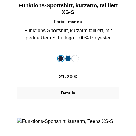
Funktions-Sportshirt, kurzarm, tailliert
XS-S
Farbe:
marine
Funktions-Sportshirt, kurzarm tailliert, mit
gedrucktem Schullogo, 100% Polyester
auswählen
Farbe
marine
royalblau
weiß
Regulärer Preis:
21,20 €
Details