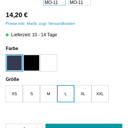
14,20 €
Preise inkl. MwSt. zzgl. Versandkosten
Lieferzeit: 10 - 14 Tage
auswählen
Farbe
dunkelblau
schwarz
weiß
auswählen
Größe
XS
S
M
L
XL
XXL
Produkt Anzahl: Gib den gewünschten Wert e