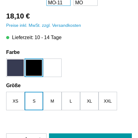
18,10 €
Preise inkl. MwSt. zzgl. Versandkosten
Lieferzeit: 10 - 14 Tage
auswählen
Farbe
dunkelblau
schwarz
weiß
auswählen
Größe
XS
S
M
L
XL
XXL
Produkt Anzahl: Gib den gewünschten Wert e