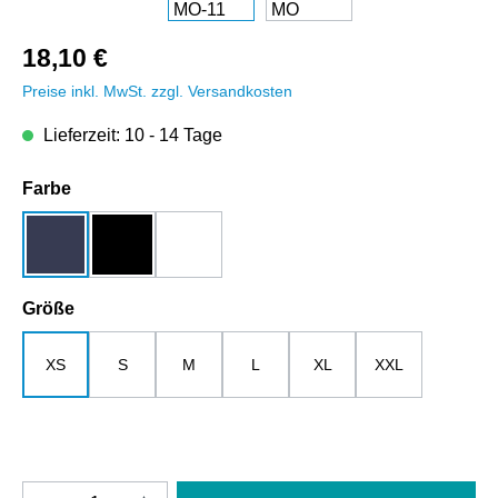
18,10 €
Preise inkl. MwSt. zzgl. Versandkosten
Lieferzeit: 10 - 14 Tage
auswählen
Farbe
dunkelblau
schwarz
weiß
auswählen
Größe
XS
S
M
L
XL
XXL
Produkt Anzahl: Gib den gewünschten Wert e