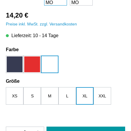
14,20 €
Preise inkl. MwSt. zzgl. Versandkosten
Lieferzeit: 10 - 14 Tage
auswählen
Farbe
dunkelblau
rot
weiß
auswählen
Größe
XS
S
M
L
XL
XXL
Produkt Anzahl: Gib den gewünschten Wert e