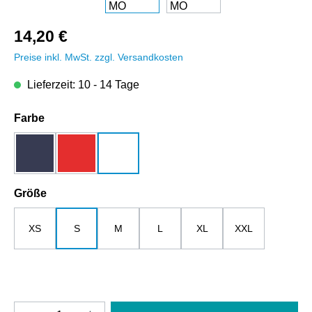
14,20 €
Preise inkl. MwSt. zzgl. Versandkosten
Lieferzeit: 10 - 14 Tage
auswählen
Farbe
dunkelblau
rot
weiß
auswählen
Größe
XS
S
M
L
XL
XXL
Produkt Anzahl: Gib den gewünschten Wert e