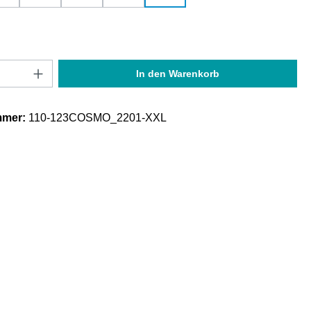
Anzahl: Gib den gewünschten Wert ein oder
In den Warenkorb
mmer:
110-123COSMO_2201-XXL
"