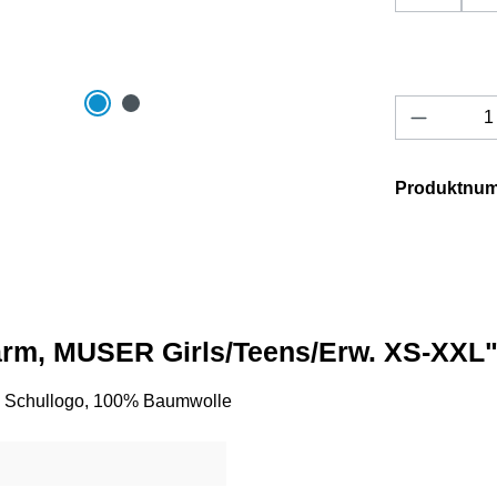
Produkt 
Produktnu
zarm, MUSER Girls/Teens/Erw. XS-XXL
em Schullogo, 100% Baumwolle