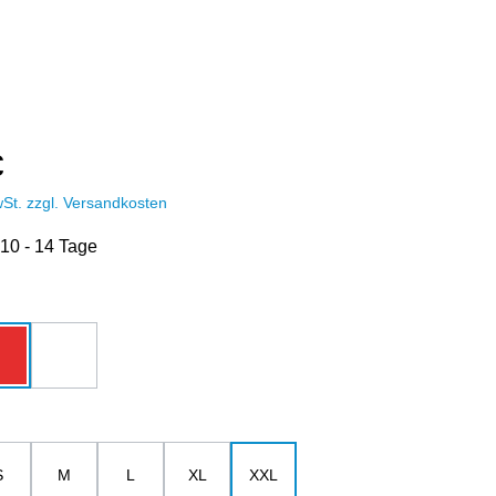
€
wSt. zzgl. Versandkosten
 10 - 14 Tage
hlen
u
rot
weiß
ählen
S
M
L
XL
XXL