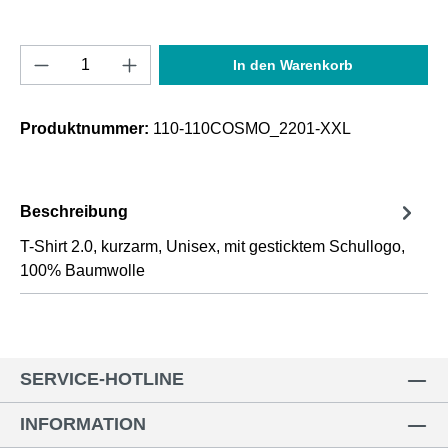
Produkt Anzahl: Gib den gewünschten Wert e
In den Warenkorb
Produktnummer:
110-110COSMO_2201-XXL
Beschreibung
T-Shirt 2.0, kurzarm, Unisex, mit gesticktem Schullogo,
100% Baumwolle
SERVICE-HOTLINE
INFORMATION