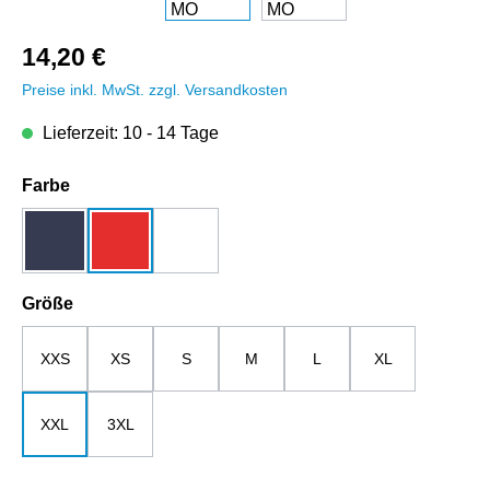
14,20 €
Preise inkl. MwSt. zzgl. Versandkosten
Lieferzeit: 10 - 14 Tage
auswählen
Farbe
dunkelblau
rot
weiß
auswählen
Größe
XXS
XS
S
M
L
XL
XXL
3XL