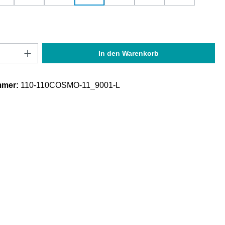
Anzahl: Gib den gewünschten Wert ein oder
In den Warenkorb
mmer:
110-110COSMO-11_9001-L