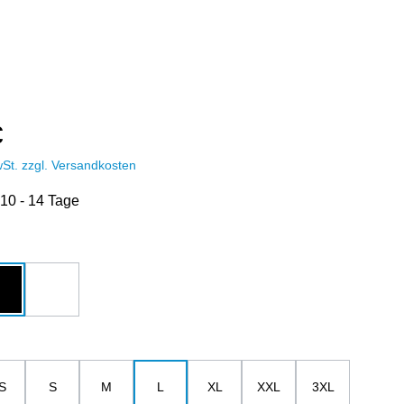
€
wSt. zzgl. Versandkosten
 10 - 14 Tage
hlen
u
schwarz
weiß
ählen
S
S
M
L
XL
XXL
3XL