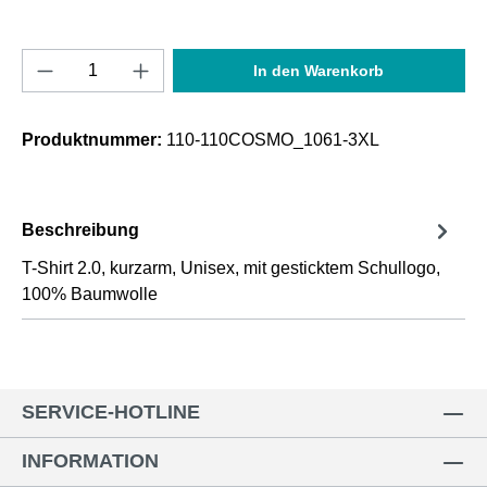
Produkt Anzahl: Gib den gewünschten Wert e
In den Warenkorb
Produktnummer:
110-110COSMO_1061-3XL
Beschreibung
T-Shirt 2.0, kurzarm, Unisex, mit gesticktem Schullogo,
100% Baumwolle
SERVICE-HOTLINE
INFORMATION