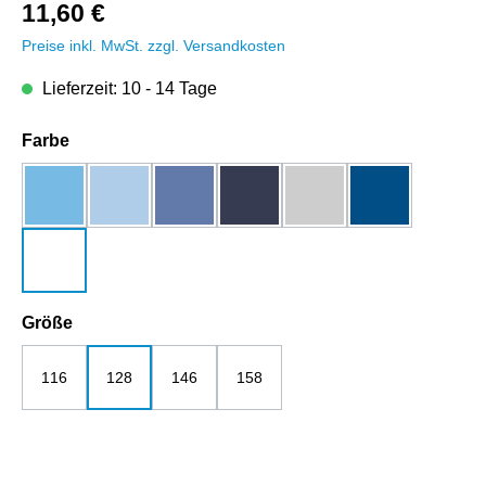
11,60 €
Preise inkl. MwSt. zzgl. Versandkosten
Lieferzeit: 10 - 14 Tage
auswählen
Farbe
aqua
blue soul
bright blue
dunkelblau
grau-melange
royalblau
weiß
auswählen
Größe
116
128
146
158