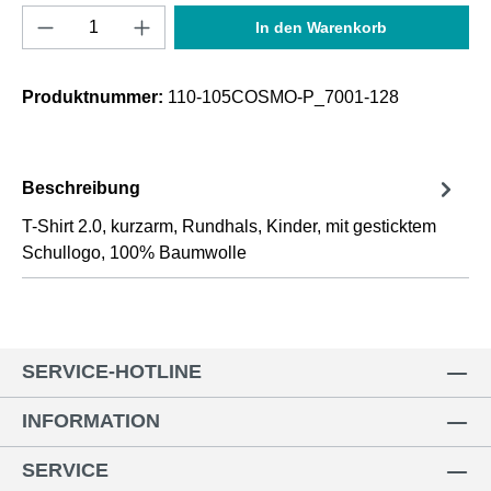
Produkt Anzahl: Gib den gewünschten Wert e
In den Warenkorb
Produktnummer:
110-105COSMO-P_7001-128
Beschreibung
T-Shirt 2.0, kurzarm, Rundhals, Kinder, mit gesticktem
Schullogo, 100% Baumwolle
SERVICE-HOTLINE
INFORMATION
SERVICE