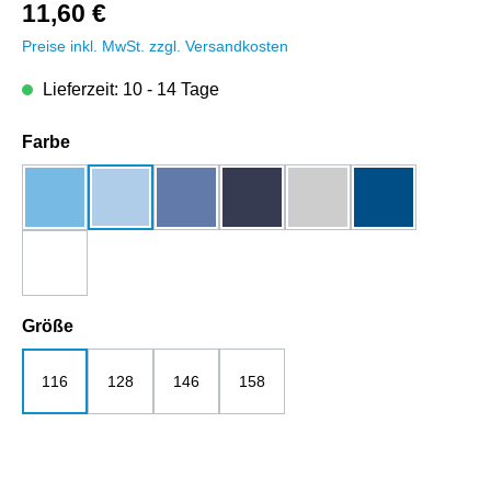
11,60 €
Preise inkl. MwSt. zzgl. Versandkosten
Lieferzeit: 10 - 14 Tage
auswählen
Farbe
aqua
blue soul
bright blue
dunkelblau
grau-melange
royalblau
weiß
auswählen
Größe
116
128
146
158