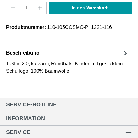
Produkt Anzahl: Gib den gewünschten Wert e
In den Warenkorb
Produktnummer:
110-105COSMO-P_1221-116
Beschreibung
T-Shirt 2.0, kurzarm, Rundhals, Kinder, mit gesticktem
Schullogo, 100% Baumwolle
SERVICE-HOTLINE
INFORMATION
SERVICE