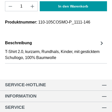
Produkt Anzahl: Gib den gewünschten Wert e
In den Warenkorb
Produktnummer:
110-105COSMO-P_1111-146
Beschreibung
T-Shirt 2.0, kurzarm, Rundhals, Kinder, mit gesticktem
Schullogo, 100% Baumwolle
SERVICE-HOTLINE
INFORMATION
SERVICE