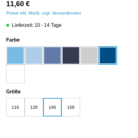
11,60 €
Preise inkl. MwSt. zzgl. Versandkosten
Lieferzeit: 10 - 14 Tage
auswählen
Farbe
aqua
blue soul
bright blue
dunkelblau
grau-melange
royalblau
weiß
auswählen
Größe
116
128
146
158