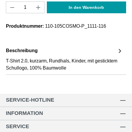
Produkt Anzahl: Gib den gewünschten Wert e
In den Warenkorb
Produktnummer:
110-105COSMO-P_1111-116
Beschreibung
T-Shirt 2.0, kurzarm, Rundhals, Kinder, mit gesticktem
Schullogo, 100% Baumwolle
SERVICE-HOTLINE
INFORMATION
SERVICE