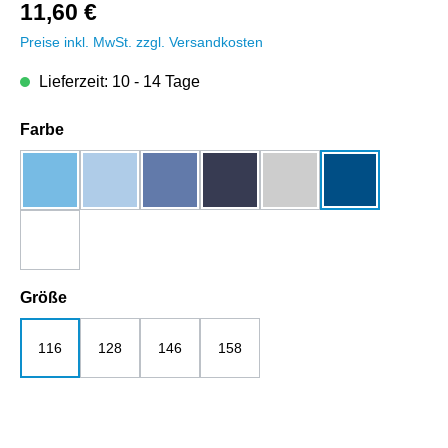
11,60 €
Preise inkl. MwSt. zzgl. Versandkosten
Lieferzeit: 10 - 14 Tage
auswählen
Farbe
aqua
blue soul
bright blue
dunkelblau
grau-melange
royalblau
weiß
auswählen
Größe
116
128
146
158