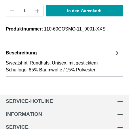
Produkt Anzahl: Gib den gewünschten Wert e
In den Warenkorb
Produktnummer:
110-60COSMO-11_9001-XXS
Beschreibung
Sweatshirt, Rundhals, Unisex, mit gesticktem
Schullogo, 85% Baumwolle / 15% Polyester
SERVICE-HOTLINE
INFORMATION
SERVICE