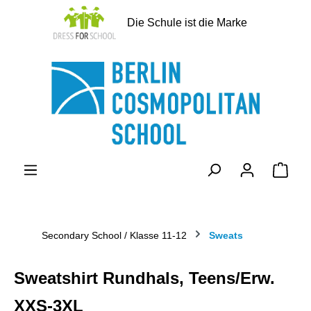
alt springen
Die Schule ist die Marke
Ware
Secondary School / Klasse 11-12
Sweats
Sweatshirt Rundhals, Teens/Erw.
XXS-3XL