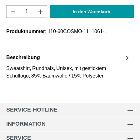
Produkt Anzahl: Gib den gewünschten Wert e
In den Warenkorb
Produktnummer:
110-60COSMO-11_1061-L
Beschreibung
Sweatshirt, Rundhals, Unisex, mit gesticktem
Schullogo, 85% Baumwolle / 15% Polyester
SERVICE-HOTLINE
INFORMATION
SERVICE