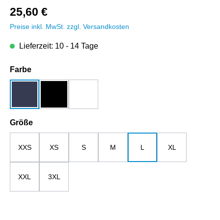
25,60 €
Preise inkl. MwSt. zzgl. Versandkosten
Lieferzeit: 10 - 14 Tage
auswählen
Farbe
dunkelblau
schwarz
weiß
auswählen
Größe
XXS
XS
S
M
L
XL
XXL
3XL