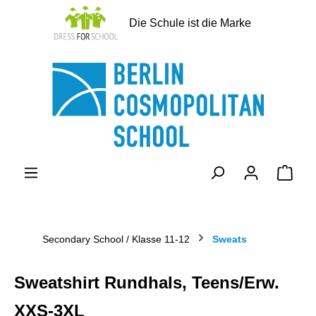
alt springen
Die Schule ist die Marke
Ware
Secondary School / Klasse 11-12
Sweats
Sweatshirt Rundhals, Teens/Erw.
XXS-3XL