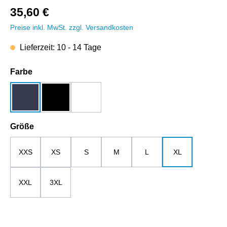
35,60 €
Preise inkl. MwSt. zzgl. Versandkosten
Lieferzeit: 10 - 14 Tage
auswählen
Farbe
dunkelblau
schwarz
weiß
auswählen
Größe
XXS
XS
S
M
L
XL
XXL
3XL