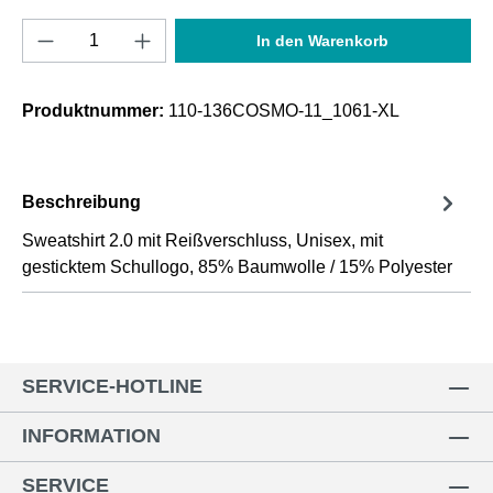
Produkt Anzahl: Gib den gewünschten Wert e
In den Warenkorb
Produktnummer:
110-136COSMO-11_1061-XL
Beschreibung
Sweatshirt 2.0 mit Reißverschluss, Unisex, mit
gesticktem Schullogo, 85% Baumwolle / 15% Polyester
SERVICE-HOTLINE
INFORMATION
SERVICE