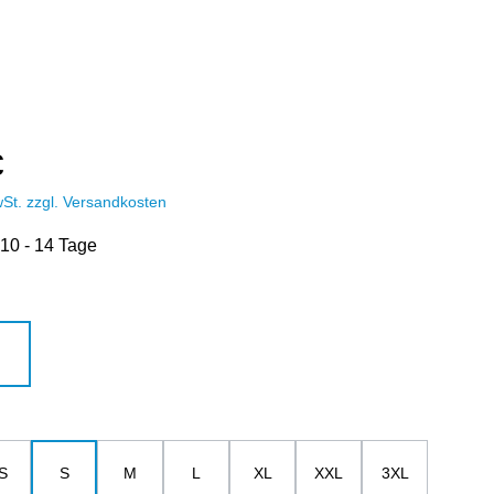
€
wSt. zzgl. Versandkosten
 10 - 14 Tage
hlen
u
weiß
ählen
S
S
M
L
XL
XXL
3XL