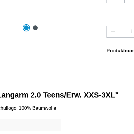
Produkt 
Produktnu
 Langarm 2.0 Teens/Erw. XXS-3XL"
 Schullogo, 100% Baumwolle