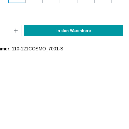
Anzahl: Gib den gewünschten Wert ein oder
In den Warenkorb
mmer:
110-121COSMO_7001-S