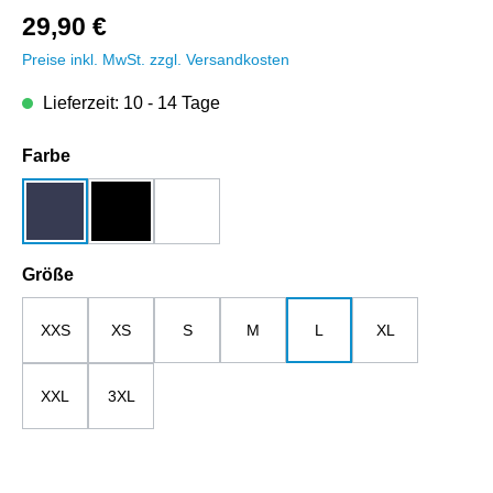
29,90 €
Preise inkl. MwSt. zzgl. Versandkosten
Lieferzeit: 10 - 14 Tage
auswählen
Farbe
dunkelblau
schwarz
weiß
auswählen
Größe
XXS
XS
S
M
L
XL
XXL
3XL