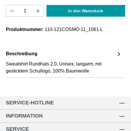
Produkt Anzahl: Gib den gewünschten Wert e
In den Warenkorb
Produktnummer:
110-121COSMO-11_1061-L
Beschreibung
Sweatshirt Rundhals 2.0, Unisex, langarm, mit
gesticktem Schullogo, 100% Baumwolle
SERVICE-HOTLINE
INFORMATION
SERVICE