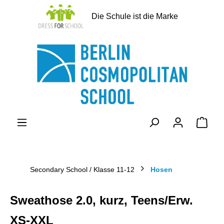
alt springen
Die Schule ist die Marke
Ware
Secondary School / Klasse 11-12
Hosen
Sweathose 2.0, kurz, Teens/Erw.
XS-XXL