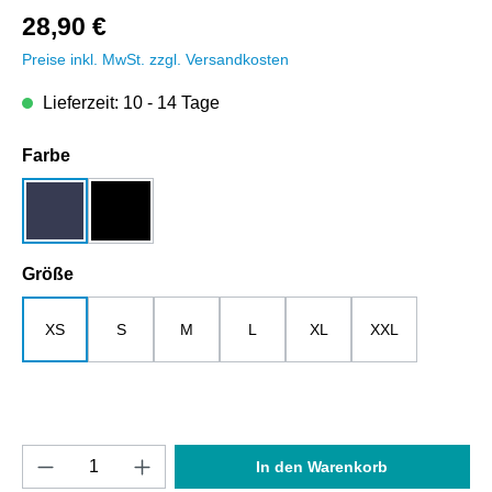
28,90 €
Preise inkl. MwSt. zzgl. Versandkosten
Lieferzeit: 10 - 14 Tage
auswählen
Farbe
dunkelblau
schwarz
auswählen
Größe
XS
S
M
L
XL
XXL
Produkt Anzahl: Gib den gewünschten Wert e
In den Warenkorb