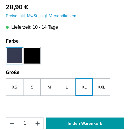
28,90 €
Preise inkl. MwSt. zzgl. Versandkosten
Lieferzeit: 10 - 14 Tage
auswählen
Farbe
dunkelblau
schwarz
auswählen
Größe
XS
S
M
L
XL
XXL
Produkt Anzahl: Gib den gewünschten Wert e
In den Warenkorb