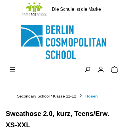
alt springen
Die Schule ist die Marke
Ware
Secondary School / Klasse 11-12
Hosen
Sweathose 2.0, kurz, Teens/Erw.
XS-XXL