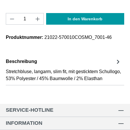
Produkt Anzahl: Gib den gewünschten Wert e
In den Warenkorb
Produktnummer:
21022-570010COSMO_7001-46
Beschreibung
Stretchbluse, langarm, slim fit, mit gesticktem Schullogo,
53% Polyester / 45% Baumwolle / 2% Elasthan
SERVICE-HOTLINE
INFORMATION