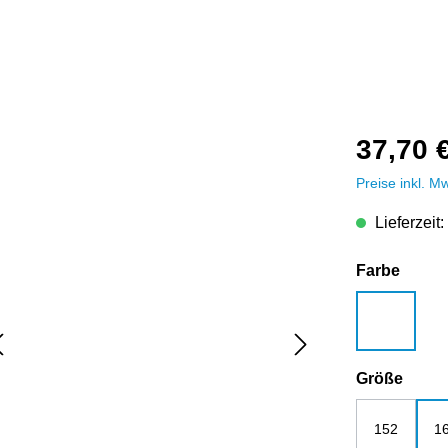
37,70 
Preise inkl. M
Lieferzeit:
auswä
Farbe
weiß
ausw
Größe
152
1