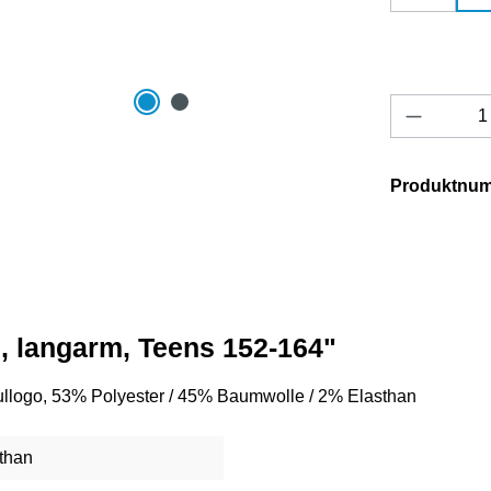
Produkt 
Produktnu
, langarm, Teens 152-164"
Schullogo, 53% Polyester / 45% Baumwolle / 2% Elasthan
than