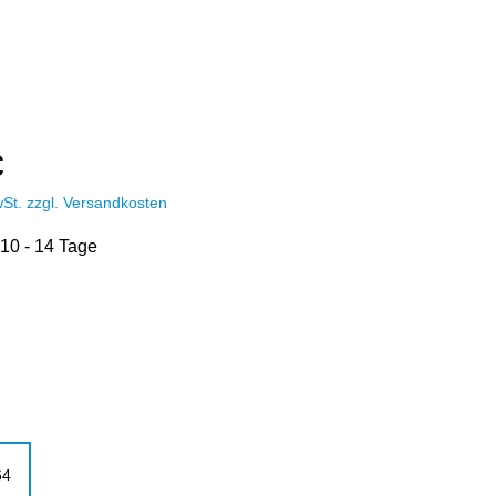
€
wSt. zzgl. Versandkosten
 10 - 14 Tage
hlen
ählen
64