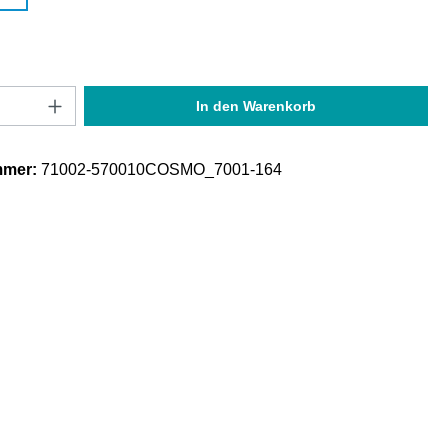
Anzahl: Gib den gewünschten Wert ein oder
In den Warenkorb
mmer:
71002-570010COSMO_7001-164