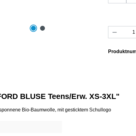
Produkt 
Produktnu
FORD BLUSE Teens/Erw. XS-3XL"
sponnene Bio-Baumwolle, mit gesticktem Schullogo