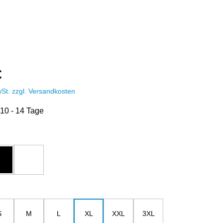
€
wSt. zzgl. Versandkosten
 10 - 14 Tage
hlen
u
schwarz
weiß
ählen
S
M
L
XL
XXL
3XL