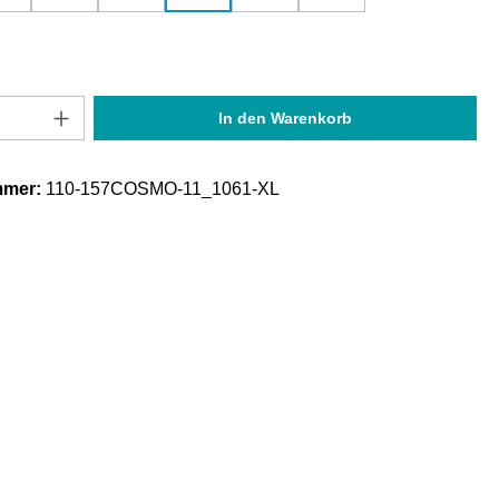
Anzahl: Gib den gewünschten Wert ein oder
In den Warenkorb
mmer:
110-157COSMO-11_1061-XL