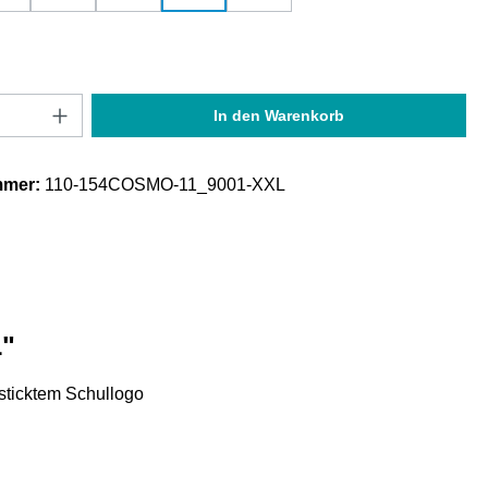
Anzahl: Gib den gewünschten Wert ein oder
In den Warenkorb
mmer:
110-154COSMO-11_9001-XXL
L"
ticktem Schullogo