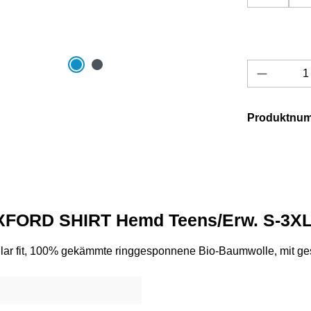
Produkt 
Produktnu
XFORD SHIRT Hemd Teens/Erw. S-3X
 fit, 100% gekämmte ringgesponnene Bio-Baumwolle, mit ges