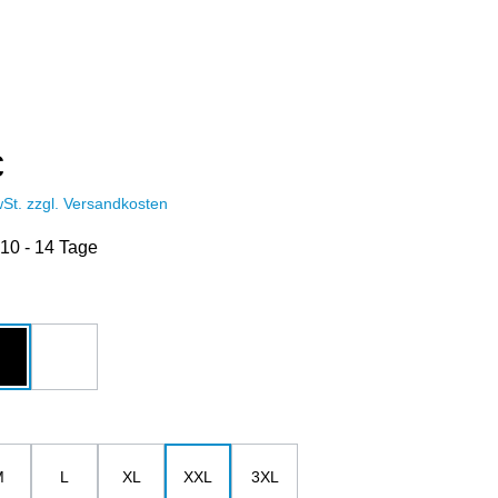
€
wSt. zzgl. Versandkosten
 10 - 14 Tage
hlen
u
schwarz
weiß
ählen
M
L
XL
XXL
3XL