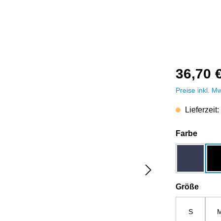
36,70 
Preise inkl. M
Lieferzeit:
auswä
Farbe
dunkelbla
ausw
Größe
S