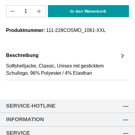
Produkt Anzahl: Gib den gewünschten Wert e
In den Warenkorb
Produktnummer:
111-228COSMO_1061-XXL
Beschreibung
Softshelljacke, Classic, Unisex mit gesticktem
Schullogo, 96% Polyester / 4% Elasthan
SERVICE-HOTLINE
INFORMATION
SERVICE