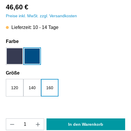
46,60 €
Preise inkl. MwSt. zzgl. Versandkosten
Lieferzeit: 10 - 14 Tage
auswählen
Farbe
dunkelblau
royalblau
auswählen
Größe
120
140
160
Produkt Anzahl: Gib den gewünschten Wert e
In den Warenkorb