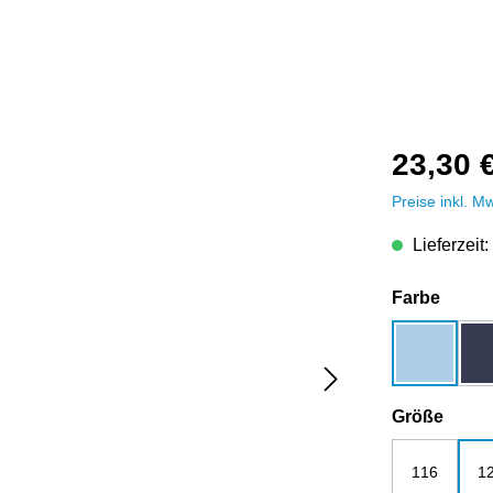
23,30 
Preise inkl. M
Lieferzeit:
auswä
Farbe
blue soul
ausw
Größe
116
1