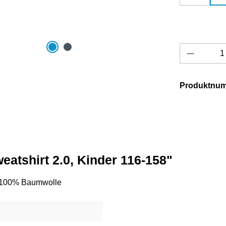
Produkt 
Produktnu
atshirt 2.0, Kinder 116-158"
o, 100% Baumwolle