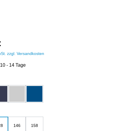
€
wSt. zzgl. Versandkosten
 10 - 14 Tage
hlen
dunkelblau
grau-melange
royalblau
ählen
28
146
158