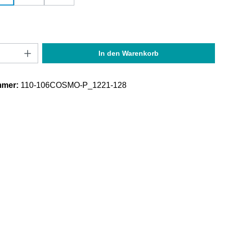
Anzahl: Gib den gewünschten Wert ein oder
In den Warenkorb
mmer:
110-106COSMO-P_1221-128