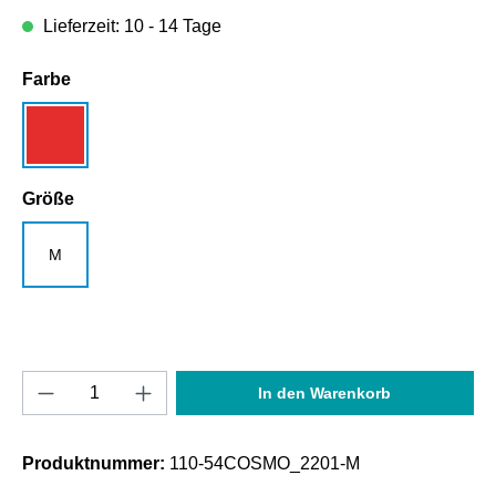
Lieferzeit: 10 - 14 Tage
auswählen
Farbe
rot
auswählen
Größe
M
Produkt Anzahl: Gib den gewünschten Wert e
In den Warenkorb
Produktnummer:
110-54COSMO_2201-M