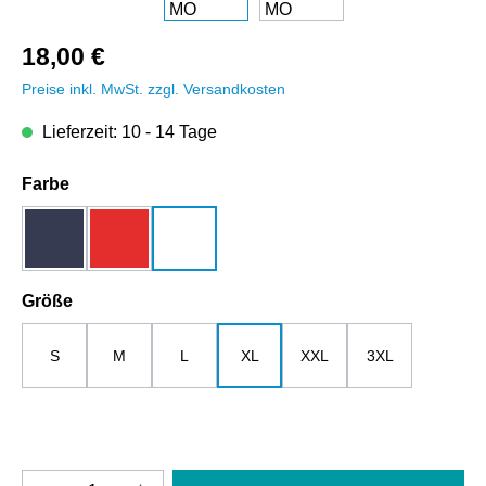
18,00 €
Preise inkl. MwSt. zzgl. Versandkosten
Lieferzeit: 10 - 14 Tage
auswählen
Farbe
dunkelblau
rot
weiß
auswählen
Größe
S
M
L
XL
XXL
3XL
Produkt Anzahl: Gib den gewünschten Wert e