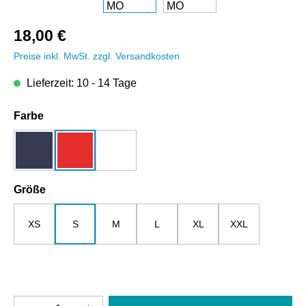
18,00 €
Preise inkl. MwSt. zzgl. Versandkosten
Lieferzeit: 10 - 14 Tage
auswählen
Farbe
dunkelblau
rot
weiß
auswählen
Größe
XS
S
M
L
XL
XXL
Produkt Anzahl: Gib den gewünschten Wert e