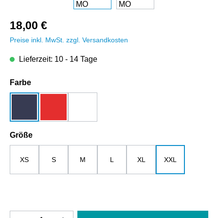
18,00 €
Preise inkl. MwSt. zzgl. Versandkosten
Lieferzeit: 10 - 14 Tage
auswählen
Farbe
dunkelblau
rot
weiß
auswählen
Größe
XS
S
M
L
XL
XXL
Produkt Anzahl: Gib den gewünschten Wert e