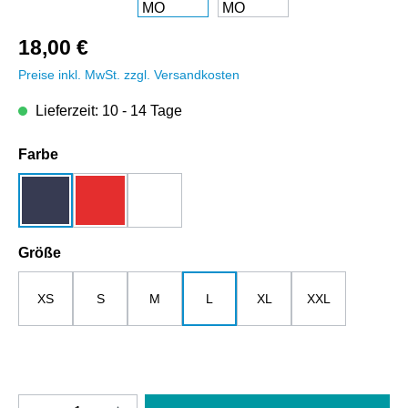
18,00 €
Preise inkl. MwSt. zzgl. Versandkosten
Lieferzeit: 10 - 14 Tage
auswählen
Farbe
dunkelblau
rot
weiß
auswählen
Größe
XS
S
M
L
XL
XXL
Produkt Anzahl: Gib den gewünschten Wert e