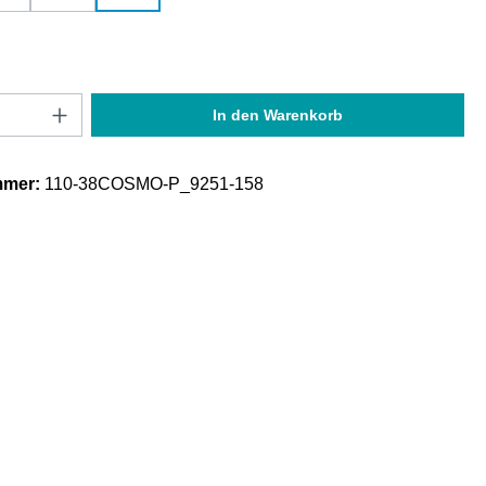
Anzahl: Gib den gewünschten Wert ein oder
In den Warenkorb
mmer:
110-38COSMO-P_9251-158