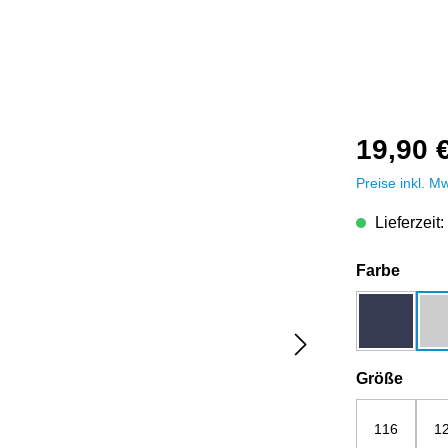
19,90 
Preise inkl. M
Lieferzeit:
auswä
Farbe
dunkelbla
ausw
Größe
116
1