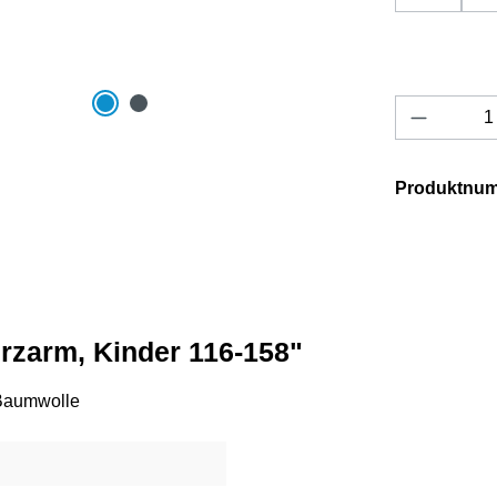
Produkt 
Produktnu
urzarm, Kinder 116-158"
 Baumwolle