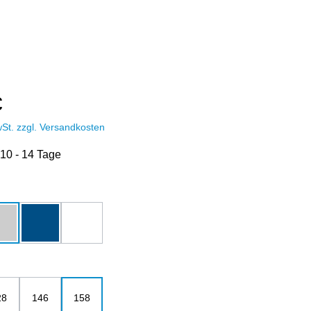
€
wSt. zzgl. Versandkosten
 10 - 14 Tage
hlen
u
grau-melange
royalblau
weiß
ählen
28
146
158