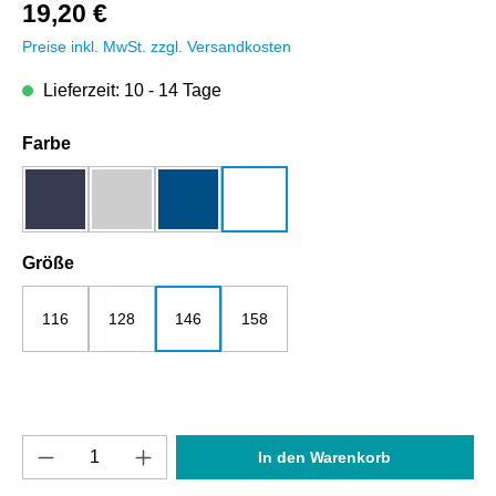
19,20 €
Preise inkl. MwSt. zzgl. Versandkosten
Lieferzeit: 10 - 14 Tage
auswählen
Farbe
dunkelblau
grau-melange
royalblau
weiß
auswählen
Größe
116
128
146
158
Produkt Anzahl: Gib den gewünschten Wert e
In den Warenkorb