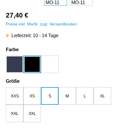
27,40 €
Preise inkl. MwSt. zzgl. Versandkosten
Lieferzeit: 10 - 14 Tage
auswählen
Farbe
dunkelblau
schwarz
weiß
auswählen
Größe
XXS
XS
S
M
L
XL
XXL
3XL