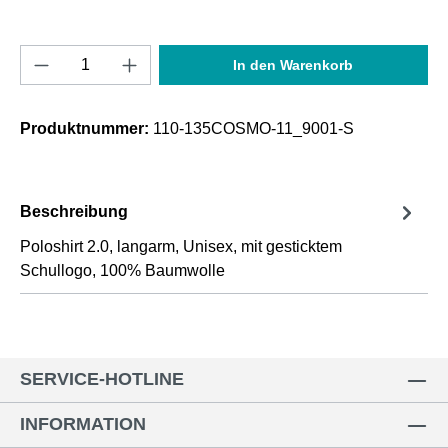
Produkt Anzahl: Gib den gewünschten Wert e
In den Warenkorb
Produktnummer:
110-135COSMO-11_9001-S
Beschreibung
Poloshirt 2.0, langarm, Unisex, mit gesticktem
Schullogo, 100% Baumwolle
SERVICE-HOTLINE
INFORMATION