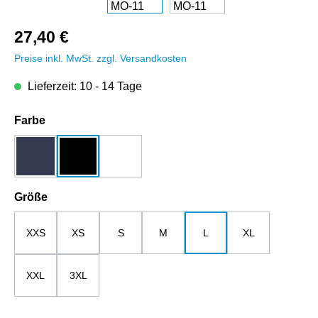
27,40 €
Preise inkl. MwSt. zzgl. Versandkosten
Lieferzeit: 10 - 14 Tage
auswählen
Farbe
dunkelblau
schwarz
weiß
auswählen
Größe
XXS
XS
S
M
L
XL
XXL
3XL