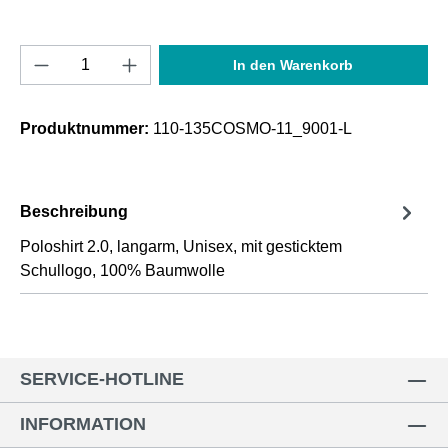
Produkt Anzahl: Gib den gewünschten Wert e
In den Warenkorb
Produktnummer:
110-135COSMO-11_9001-L
Beschreibung
Poloshirt 2.0, langarm, Unisex, mit gesticktem
Schullogo, 100% Baumwolle
SERVICE-HOTLINE
INFORMATION