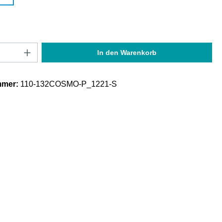
Anzahl: Gib den gewünschten Wert ein oder
In den Warenkorb
mmer:
110-132COSMO-P_1221-S