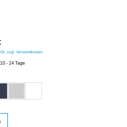
€
wSt. zzgl. Versandkosten
 10 - 14 Tage
hlen
dunkelblau
grau-melange
weiß
ählen
S