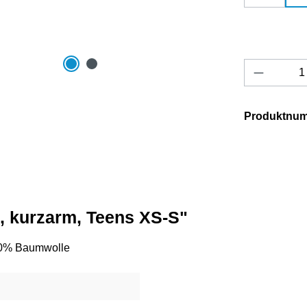
Produkt 
Produktnu
0, kurzarm, Teens XS-S"
100% Baumwolle