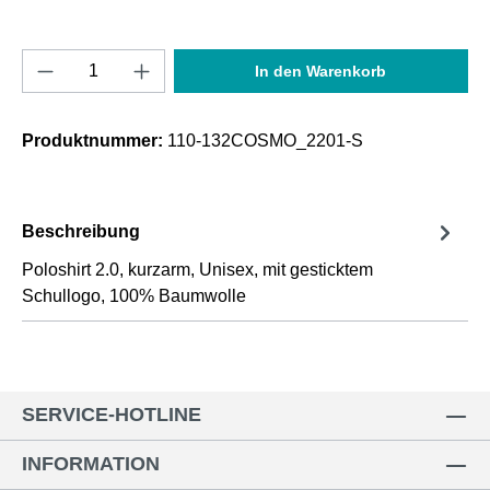
Produkt Anzahl: Gib den gewünschten Wert e
In den Warenkorb
Produktnummer:
110-132COSMO_2201-S
Beschreibung
Poloshirt 2.0, kurzarm, Unisex, mit gesticktem
Schullogo, 100% Baumwolle
SERVICE-HOTLINE
INFORMATION