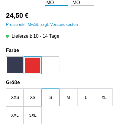
24,50 €
Preise inkl. MwSt. zzgl. Versandkosten
Lieferzeit: 10 - 14 Tage
auswählen
Farbe
dunkelblau
rot
weiß
auswählen
Größe
XXS
XS
S
M
L
XL
XXL
3XL