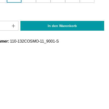
Anzahl: Gib den gewünschten Wert ein oder
In den Warenkorb
mmer:
110-132COSMO-11_9001-S