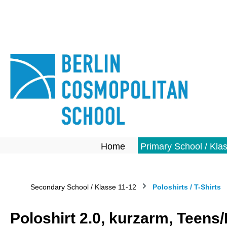
springen
Zur Hauptnavigation springen
Home
Primary School / Kla
Secondary School / Klasse 11-12
Poloshirts / T-Shirts
Poloshirt 2.0, kurzarm, Teens