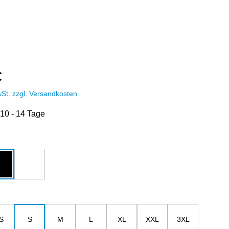
€
wSt. zzgl. Versandkosten
 10 - 14 Tage
hlen
u
schwarz
weiß
ählen
S
S
M
L
XL
XXL
3XL