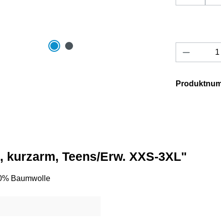
Produkt 
Produktnu
0, kurzarm, Teens/Erw. XXS-3XL"
100% Baumwolle