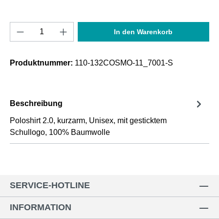
Produkt Anzahl: Gib den gewünschten Wert e
In den Warenkorb
Produktnummer:
110-132COSMO-11_7001-S
Beschreibung
Poloshirt 2.0, kurzarm, Unisex, mit gesticktem
Schullogo, 100% Baumwolle
SERVICE-HOTLINE
INFORMATION