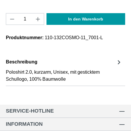
Produkt Anzahl: Gib den gewünschten Wert e
In den Warenkorb
Produktnummer:
110-132COSMO-11_7001-L
Beschreibung
Poloshirt 2.0, kurzarm, Unisex, mit gesticktem
Schullogo, 100% Baumwolle
SERVICE-HOTLINE
INFORMATION