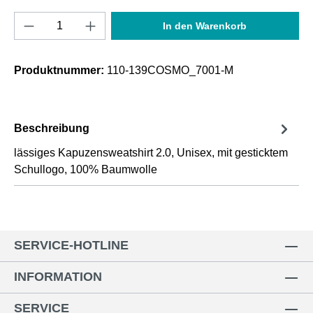
Produkt Anzahl: Gib den gewünschten Wert e
In den Warenkorb
Produktnummer:
110-139COSMO_7001-M
Beschreibung
lässiges Kapuzensweatshirt 2.0, Unisex, mit gesticktem
Schullogo, 100% Baumwolle
SERVICE-HOTLINE
INFORMATION
SERVICE