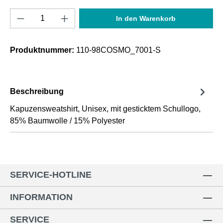
Produkt Anzahl: Gib den gewünschten Wert e
In den Warenkorb
Produktnummer:
110-98COSMO_7001-S
Beschreibung
Kapuzensweatshirt, Unisex, mit gesticktem Schullogo,
85% Baumwolle / 15% Polyester
SERVICE-HOTLINE
INFORMATION
SERVICE