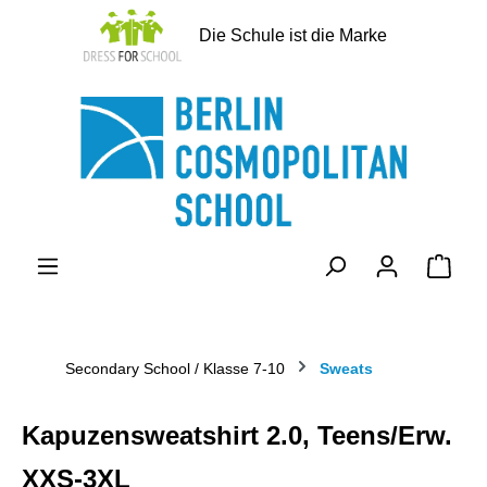
alt springen
Die Schule ist die Marke
Ware
Secondary School / Klasse 7-10
Sweats
Kapuzensweatshirt 2.0, Teens/Erw.
XXS-3XL