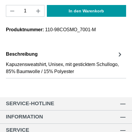
Produkt Anzahl: Gib den gewünschten Wert e
In den Warenkorb
Produktnummer:
110-98COSMO_7001-M
Beschreibung
Kapuzensweatshirt, Unisex, mit gesticktem Schullogo,
85% Baumwolle / 15% Polyester
SERVICE-HOTLINE
INFORMATION
SERVICE