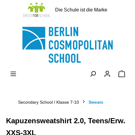
alt springen
Die Schule ist die Marke
Ware
Secondary School / Klasse 7-10
Sweats
Kapuzensweatshirt 2.0, Teens/Erw.
XXS-3XL