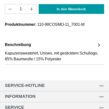
Produkt Anzahl: Gib den gewünschten Wert e
In den Warenkorb
Produktnummer:
110-98COSMO-11_7001-M
Beschreibung
Kapuzensweatshirt, Unisex, mit gesticktem Schullogo,
85% Baumwolle / 15% Polyester
SERVICE-HOTLINE
INFORMATION
SERVICE