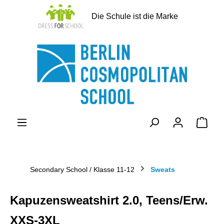
alt springen
Die Schule ist die Marke
Ware
Secondary School / Klasse 11-12
Sweats
Kapuzensweatshirt 2.0, Teens/Erw.
XXS-3XL